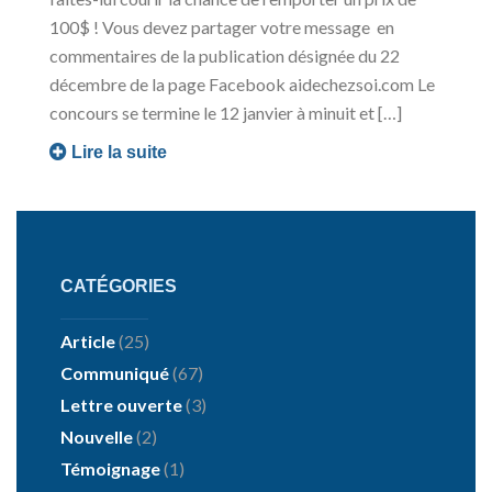
100$ ! Vous devez partager votre message en
commentaires de la publication désignée du 22
décembre de la page Facebook aidechezsoi.com Le
concours se termine le 12 janvier à minuit et […]
Lire la suite
CATÉGORIES
Article
(25)
Communiqué
(67)
Lettre ouverte
(3)
Nouvelle
(2)
Témoignage
(1)