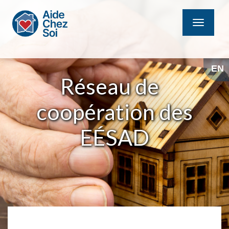
MENU
EN
Réseau de
coopération des
EÉSAD