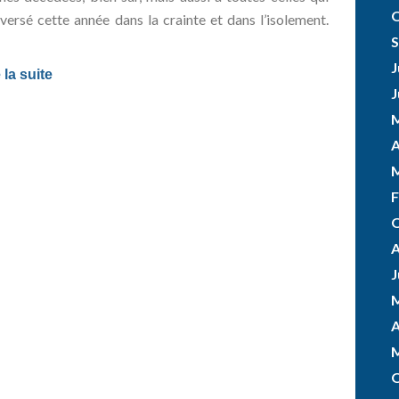
O
versé cette année dans la crainte et dans l’isolement.
S
J
 la suite
J
M
A
M
F
O
A
J
M
A
M
O