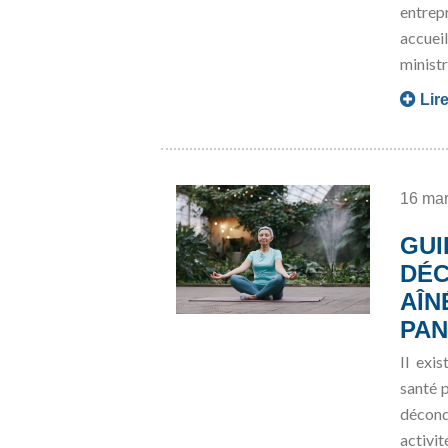
entrep
accue
ministr
Lire
16 ma
GUI
DÉC
AÎN
PAN
Il exi
santé p
décond
activi