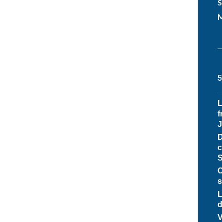
S
M
f
D
c
C
s
L
d
V