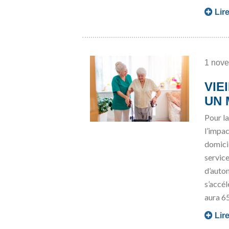
Lire
1 nov
VIE
UN 
Pour la
l’impa
domicil
servi
d’auto
s’accé
aura 65
Lire