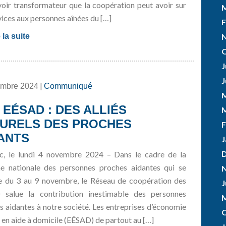
voir transformateur que la coopération peut avoir sur
M
vices aux personnes aînées du […]
F
 la suite
O
J
J
|
embre 2024
Communiqué
M
 EÉSAD : DES ALLIÉS
M
URELS DES PROCHES
F
ANTS
J
, le lundi 4 novembre 2024 – Dans le cadre de la
e nationale des personnes proches aidantes qui se
e du 3 au 9 novembre, le Réseau de coopération des
J
salue la contribution inestimable des personnes
M
s aidantes à notre société. Les entreprises d’économie
O
 en aide à domicile (EÉSAD) de partout au […]