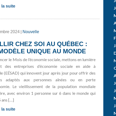
J
 la suite
J
M
A
M
|
embre 2024
Nouvelle
F
ILLIR CHEZ SOI AU QUÉBEC :
J
MODÈLE UNIQUE AU MONDE
ncer le Mois de l’économie sociale, mettons en lumière
ct des entreprises d’économie sociale en aide à
O
e (EÉSAD) qui innovent jour après jour pour offrir des
A
ces adaptés aux personnes aînées ou en perte
J
nomie. Le vieillissement de la population mondiale
J
lère, avec environ 1 personne sur 6 dans le monde qui
M
 ans […]
J
 la suite