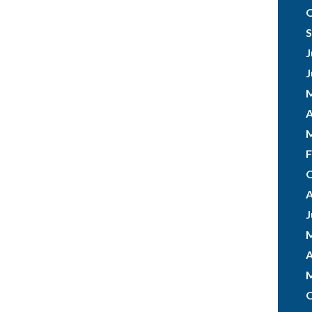
O
S
J
J
M
A
M
F
O
A
J
M
A
M
O