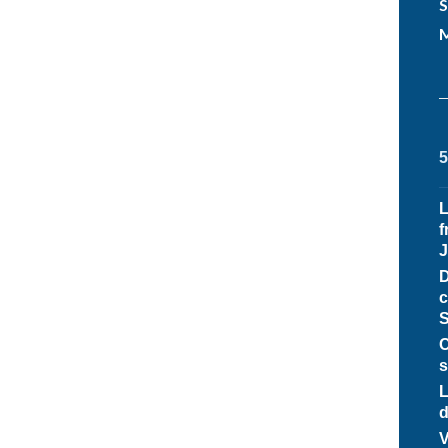
S
M
f
D
c
C
s
L
d
V