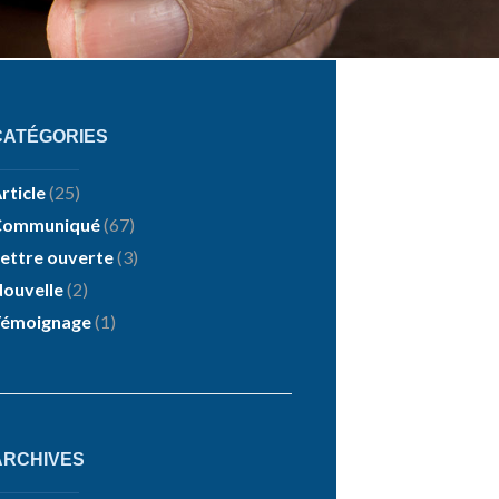
CATÉGORIES
rticle
(25)
Communiqué
(67)
ettre ouverte
(3)
ouvelle
(2)
Témoignage
(1)
ARCHIVES