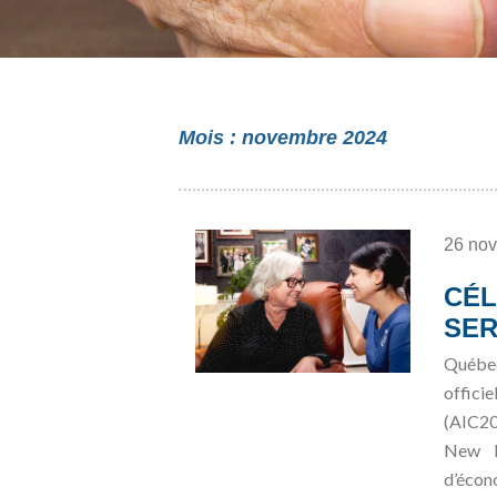
Mois :
novembre 2024
26 no
CÉL
SER
Québec
offici
(AIC20
New D
d’écon