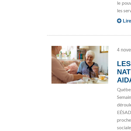
le pou
les ser
Lire
4 nov
LES
NAT
AID
Québec
Semain
déroul
EÉSAD 
proche
sociale