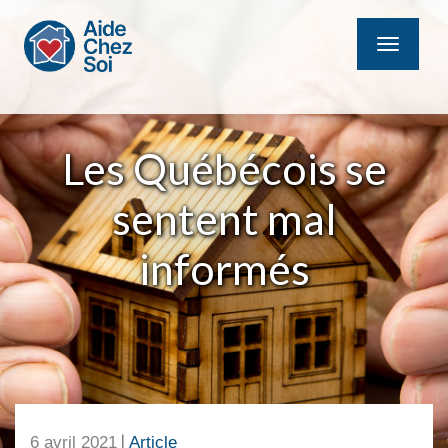
MENU
Les Québécois se
sentent mal
informés
|
6 avril 2021
Article