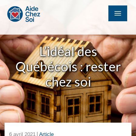
MENU
L’idéal des
Québécois : rester
chez soi
|
6 avril 2021
Article