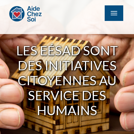
MENU
LES EÉSAD SONT
DES INITIATIVES
CITOYENNES AU
SERVICE DES
HUMAINS