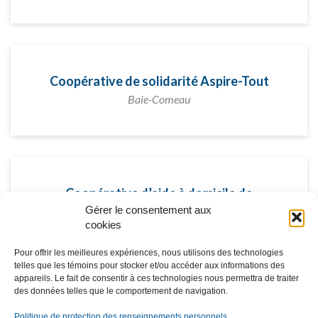
Coopérative de solidarité Aspire-Tout
Baie-Comeau
Coopérative d’aide à domicile de
Minganie
Gérer le consentement aux
cookies
Havre-Saint-Pierre (Québec)
Pour offrir les meilleures expériences, nous utilisons des technologies
telles que les témoins pour stocker et/ou accéder aux informations des
appareils. Le fait de consentir à ces technologies nous permettra de traiter
des données telles que le comportement de navigation.
Politique de protection des renseignements personnels