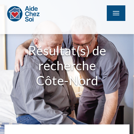
MENU
Résultat(s) de
recherche
Côte-Nord