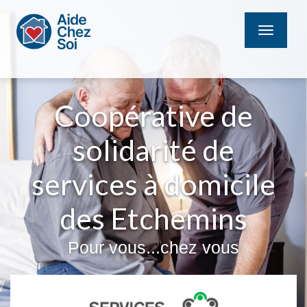
MENU
Coopérative de
solidarité de
services à domicile
des Etchemins
Pour vous...chez vous