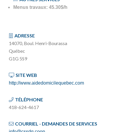
Menus travaux: 45.30$/h
ADRESSE
14070, Boul. Henri-Bourassa
Québec
G1G 5S9
SITE WEB
http://www.aidedomicilequebec.com
TÉLÉPHONE
418-624-4617
COURRIEL - DEMANDES DE SERVICES
info@cssdq.coop