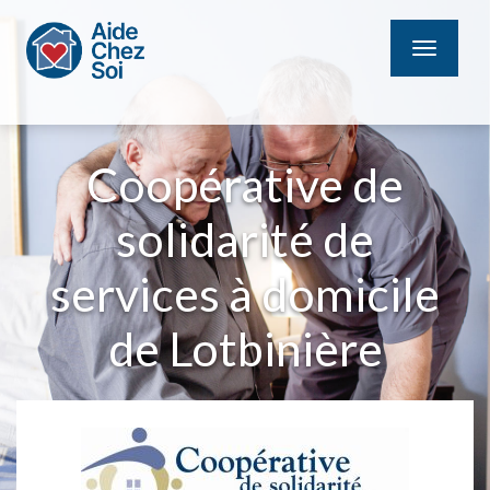
MENU
Coopérative de
solidarité de
services à domicile
de Lotbinière